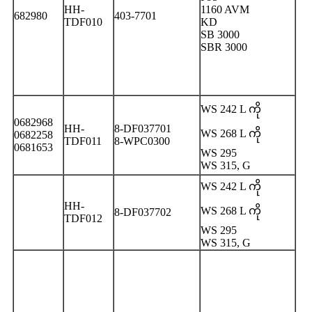
HH-
1160 AVM
682980
403-7701
TDF010
KD
SB 3000
SBR 3000
WS 242 L ကို
0682968
HH-
8-DF037701
WS 268 L ကို
0682258
TDF011
8-WPC0300
0681653
WS 295
WS 315, G
WS 242 L ကို
HH-
WS 268 L ကို
8-DF037702
TDF012
WS 295
WS 315, G