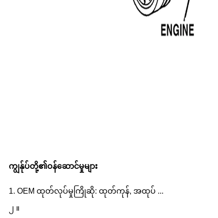
ကျွန်ုပ်တို့၏ဝန်ဆောင်မှုများ
1. OEM ထုတ်လုပ်မှုကြိုဆို: ထုတ်ကုန်, အထုပ် ...
၂ ။