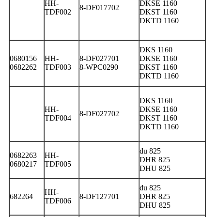
HH-
DKSE 1160
8-DF017702
TDF002
DKST 1160
DKTD 1160
DKS 1160
0680156
HH-
8-DF027701
DKSE 1160
0682262
TDF003
8-WPC0290
DKST 1160
DKTD 1160
DKS 1160
HH-
DKSE 1160
8-DF027702
TDF004
DKST 1160
DKTD 1160
du 825
0682263
HH-
DHR 825
0680217
TDF005
DHU 825
du 825
HH-
682264
8-DF127701
DHR 825
TDF006
DHU 825