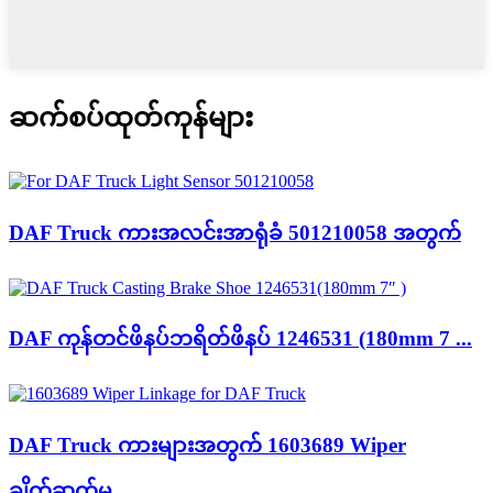
ဆက်စပ်ထုတ်ကုန်များ
DAF Truck ကားအလင်းအာရုံခံ 501210058 အတွက်
DAF ကုန်တင်ဖိနပ်ဘရိတ်ဖိနပ် 1246531 (180mm 7 ...
DAF Truck ကားများအတွက် 1603689 Wiper
ချိတ်ဆက်မှု