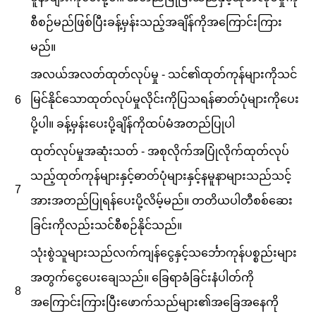
စီစဉ်မည်ဖြစ်ပြီးခန့်မှန်းသည့်အချိန်ကိုအကြောင်းကြား
မည်။
အလယ်အလတ်ထုတ်လုပ်မှု - သင်၏ထုတ်ကုန်များကိုသင်
မြင်နိုင်သောထုတ်လုပ်မှုလိုင်းကိုပြသရန်ဓာတ်ပုံများကိုပေး
6
ပို့ပါ။ ခန့်မှန်းပေးပို့ချိန်ကိုထပ်မံအတည်ပြုပါ
ထုတ်လုပ်မှုအဆုံးသတ် - အစုလိုက်အပြုံလိုက်ထုတ်လုပ်
သည့်ထုတ်ကုန်များနှင့်ဓာတ်ပုံများနှင့်နမူနာများသည်သင့်
7
အားအတည်ပြုရန်ပေးပို့လိမ့်မည်။ တတိယပါတီစစ်ဆေး
ခြင်းကိုလည်းသင်စီစဉ်နိုင်သည်။
သုံးစွဲသူများသည်လက်ကျန်ငွေနှင့်သင်္ဘောကုန်ပစ္စည်းများ
အတွက်ငွေပေးချေသည်။ ခြေရာခံခြင်းနံပါတ်ကို
8
အကြောင်းကြားပြီးဖောက်သည်များ၏အခြေအနေကို