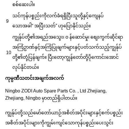
စစ်ဆေးပါ။
သင်ကုန်ပစ္စည်းကိုလက်ခံရရှိပြီးသူတို့နှင့်ကျေနပ်
9
သောအခါ“ အပြီးသတ်” ဟုပြောနိုင်သည်။
ကျွန်ုပ်တို့၏အရည်အသွေး၊ ၀ န်ဆောင်မှု၊ စျေးကွက်ဆိုင်ရာ
အကြံဥာဏ်နှင့်အကြံပြုချက်များနှင့်ပတ်သက်သည့်ကျွန်ုပ်
10
တို့၏တုံ့ပြန်ချက်။ ပြီးတော့ကျွန်တော်တို့ပိုကောင်းအောင်
လုပ်နိုင်တယ်။
ကုမ္ပဏီသတင်းအချက်အလက်
Ningbo ZODI Auto Spare Parts Co. , Ltd
Zhejiang,
Zhejiang, Ningbo မှာတည်ရှိပါတယ်။
ကျွန်ုပ်တို့သည်မော်တော်ယာဉ်အစိတ်အပိုင်းများနှင့်စက်ပစ္စည်း
အစိတ်အပိုင်းများကိုကျွမ်းကျင်သောကုန်ပစ္စည်းပေးသွင်း