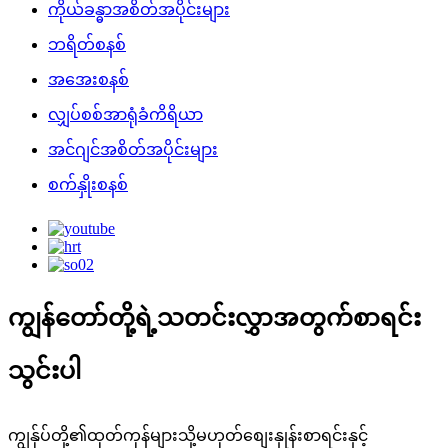
ကိုယ်ခန္ဓာအစိတ်အပိုင်းများ
ဘရိတ်စနစ်
အအေးစနစ်
လျှပ်စစ်အာရုံခံကိရိယာ
အင်ဂျင်အစိတ်အပိုင်းများ
စက်နှိုးစနစ်
ကျွန်တော်တို့ရဲ့သတင်းလွှာအတွက်စာရင်း
သွင်းပါ
ကျွန်ုပ်တို့၏ထုတ်ကုန်များသို့မဟုတ်စျေးနှုန်းစာရင်းနှင့်