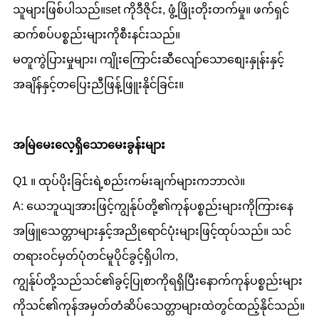
သူများဖြစ်ပါသည်။
set ကိုဒီဇိုင်း, ဖွံ့ဖြိုးတိုးတက်မှု။ ဖက်ရှင်
ဆက်စပ်ပစ္စည်းများကိုစီးနင်းသည်။
မတူကွဲပြားမှုများ၊ ကျိုးကြောင်းဆီလျော်သောစျေးနှုန်းနှင့်
အချိန်နှင့်တပြေးညီဖြန့်ဖြူးနိုင်ခြင်း။
အမြဲမေးလေ့ရှိသောမေးခွန်းများ
Q1 ။ ထုပ်ပိုးခြင်းရဲ့စည်းကမ်းချက်များကဘာလဲ။
A: ယေဘူယျအားဖြင့်ကျွန်ုပ်တို့၏ကုန်ပစ္စည်းများကိုကြားနေ
အဖြူသေတ္တာများနှင့်အညိုရောင်ပုံးများဖြင့်ထုပ်သည်။ သင်
တရားဝင်မှတ်ပုံတင်မူပိုင်ခွင့်ရှိပါက,
ကျွန်ုပ်တို့သည်သင်၏ခွင့်ပြုစာကိုရရှိပြီးနောက်ကုန်ပစ္စည်းများ
ကိုသင်၏ကုန်အမှတ်တံဆိပ်သေတ္တာများထဲတွင်ထည့်နိုင်သည်။