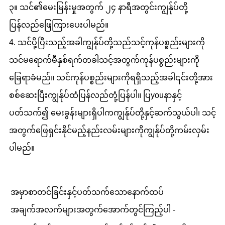
၃။ သင်၏မေးမြန်းမှုအတွက် ၂၄ နာရီအတွင်းကျွန်ုပ်တို့
ပြန်လည်ဖြေကြားပေးပါမည်။
4. သင်ပို့ပြီးသည့်အခါကျွန်ုပ်တို့သည်သင့်ကုန်ပစ္စည်းများကို
သင်မရောက်မီနှစ်ရက်တခါသင့်အတွက်ကုန်ပစ္စည်းများကို
ခြေရာခံမည်။ သင်ကုန်ပစ္စည်းများကိုရရှိသည့်အခါ၎င်းတို့အား
စစ်ဆေးပြီးကျွန်ုပ်ထံပြန်လည်တုံ့ပြန်ပါ။ ပြyouနာနှင့်
ပတ်သက်၍ မေးခွန်းများရှိပါကကျွန်ုပ်တို့နှင့်ဆက်သွယ်ပါ၊ သင့်
အတွက်ဖြေရှင်းနိုင်မည့်နည်းလမ်းများကိုကျွန်ုပ်တို့ကမ်းလှမ်း
ပါမည်။
အမှာစာတင်ခြင်းနှင့်ပတ်သက်သောနောက်ထပ်
အချက်အလက်များအတွက်အောက်တွင်ကြည့်ပါ -