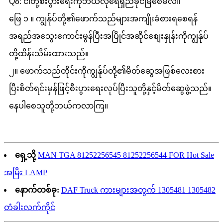
Q8: ငါတို့စီးပွားရေးကိုဘယ်လိုရေရှည်ခိုင်မြဲစေမလဲ။
ဖြေ ၁ ။ ကျွန်ုပ်တို့၏ဖောက်သည်များအကျိုးခံစားရစေရန်
အရည်အသွေးကောင်းမွန်ပြီးအပြိုင်အဆိုင်စျေးနှုန်းကိုကျွန်ုပ်
တို့ထိန်းသိမ်းထားသည်။
၂။ ဖောက်သည်တိုင်းကိုကျွန်ုပ်တို့၏မိတ်ဆွေအဖြစ်လေးစား
ပြီးစိတ်ရင်းမှန်ဖြင့်စီးပွားရေးလုပ်ပြီးသူတို့နှင့်မိတ်ဆွေဖွဲ့သည်။
နေပါစေသူတို့ဘယ်ကလာကြ။
ရှေ့သို့
MAN TGA 81252256545 81252256544 FOR Hot Sale
အမြီး LAMP
နောက်တစ်ခု:
DAF Truck ကားများအတွက် 1305481 1305482
တံခါးလက်ကိုင်