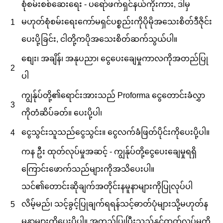
စုံစမ်းစစ်ဆေးရေး - ပရော်ဖက်ရှင်နယ်ကိုးကား, ဒါမှ
မဟုတ်စုံစမ်းရေးကော်မရှင်ပစ္စည်းကိုပိုမိုအသေးစိတ်ဒီဇိုင်း
1
ပေးပို့ခြင်း, ငါတို့ကပိုအသေးစိတ်ဆက်သွယ်ပါ။
စျေး၊ အချိန်၊ အနုပညာ၊ ငွေပေးချေမှုကာလကိုအတည်ပြု
2
ပါ
ကျွန်ုပ်တို့၏ရောင်းအားသည် Proforma ငွေတောင်းခံလွှာ
3
ကိုတံဆိပ်ခတ်။ ပေးပို့ပါ၊
ငွေသွင်းသူသည်ငွေသွင်း။ ငွေလက်ခံဖြတ်ပိုင်းကိုပေးပို့ပါ။
4
ကန ဦး ထုတ်လုပ်မှုအဆင့် - ကျွန်ုပ်တို့ငွေပေးချေမှုရရှိ
ကြောင်းဖောက်သည်များကိုအသိပေးပါ။
သင်၏တောင်းဆိုချက်အတိုင်းနမူနာများကိုပြုလုပ်ပါ
လိမ့်မည်၊ သင့်ခွင့်ပြုချက်ရရန်သင့်ဓာတ်ပုံများသို့မဟုတ်န
5
မူနာများကိုပေးပို့ပါ။ အတည်ပြုပြီးသည်နှင့်ထုတ်လုပ်မှုကို