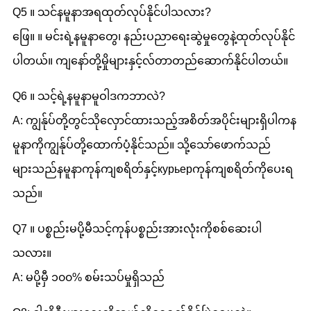
Q5 ။ သင်နမူနာအရထုတ်လုပ်နိုင်ပါသလား?
ဖြေ။ ။ မင်းရဲ့နမူနာတွေ၊ နည်းပညာရေးဆွဲမှုတွေနဲ့ထုတ်လုပ်နိုင်
ပါတယ်။ ကျနော်တို့မှိုများနှင့်လ်တာတည်ဆောက်နိုင်ပါတယ်။
Q6 ။ သင့်ရဲ့နမူနာမူဝါဒကဘာလဲ?
A: ကျွန်ုပ်တို့တွင်သိုလှောင်ထားသည့်အစိတ်အပိုင်းများရှိပါကန
မူနာကိုကျွန်ုပ်တို့ထောက်ပံ့နိုင်သည်။ သို့သော်ဖောက်သည်
များသည်နမူနာကုန်ကျစရိတ်နှင့်курьерကုန်ကျစရိတ်ကိုပေးရ
သည်။
Q7 ။ ပစ္စည်းမပို့မီသင့်ကုန်ပစ္စည်းအားလုံးကိုစစ်ဆေးပါ
သလား။
A: မပို့မှီ ၁၀၀% စမ်းသပ်မှုရှိသည်