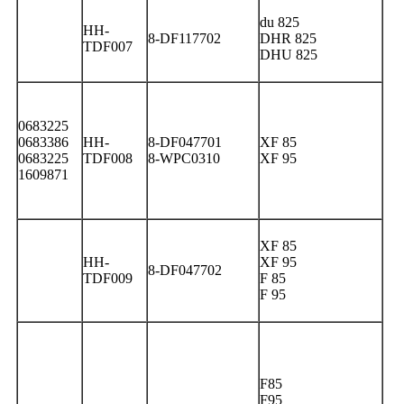
du 825
HH-
8-DF117702
DHR 825
TDF007
DHU 825
0683225
0683386
HH-
8-DF047701
XF 85
0683225
TDF008
8-WPC0310
XF 95
1609871
XF 85
HH-
XF 95
8-DF047702
TDF009
F 85
F 95
F85
F95