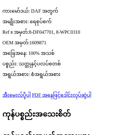
ကားမော်ဒယ်: DAF အတွက်
အမျိုးအစား: ရေစုပ်စက်
Ref ။ အမှတ်:8-DF047701, 8-WPC0310
OEM အမှတ်:1609871
အခြေအနေ: 100% အသစ်
ပစ္စည်း: သတ္တုနှင့်ပလပ်စတစ်
အရွယ်အစား: စံအရွယ်အစား
အီးမေးလ်ပို့ပါ
PDF အနေဖြင့်ဒေါင်းလုပ်ဆွဲပါ
ကုန်ပစ္စည်းအသေးစိတ်