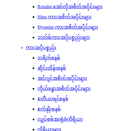
Renalut အော်တိုအစိတ်အပိုင်းများ
Hino ကားအစိတ်အပိုင်းများ
Hyundai ကားအစိတ်အပိုင်းများ
ဘတ်စ်ကားအပိုပစ္စည်းများ
ကားအပိုပစ္စည်း
ဘရိတ်စနစ်
ဆိုင်းထိန်းစနစ်
အင်ဂျင်အစိတ်အပိုင်းများ
ကိုယ်ခန္ဓာအစိတ်အပိုင်းများ
စတီယာရင်စနစ်
စက်နှိုးစနစ်
လျှပ်စစ်အာရုံခံကိရိယာ
ကိရိယာများ