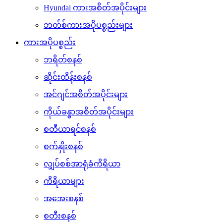
Hyundai ကားအစိတ်အပိုင်းများ
ဘတ်စ်ကားအပိုပစ္စည်းများ
ကားအပိုပစ္စည်း
ဘရိတ်စနစ်
ဆိုင်းထိန်းစနစ်
အင်ဂျင်အစိတ်အပိုင်းများ
ကိုယ်ခန္ဓာအစိတ်အပိုင်းများ
စတီယာရင်စနစ်
စက်နှိုးစနစ်
လျှပ်စစ်အာရုံခံကိရိယာ
ကိရိယာများ
အအေးစနစ်
စတီးစနစ်