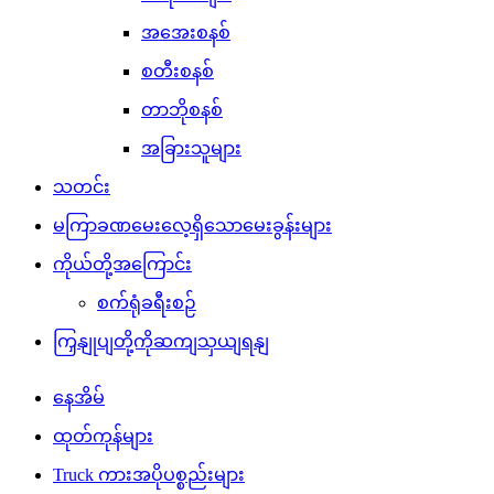
အအေးစနစ်
စတီးစနစ်
တာဘိုစနစ်
အခြားသူများ
သတင်း
မကြာခဏမေးလေ့ရှိသောမေးခွန်းများ
ကိုယ်တို့အကြောင်း
စက်ရုံခရီးစဉ်
ကြှနျုပျတို့ကိုဆကျသှယျရနျ
နေအိမ်
ထုတ်ကုန်များ
Truck ကားအပိုပစ္စည်းများ