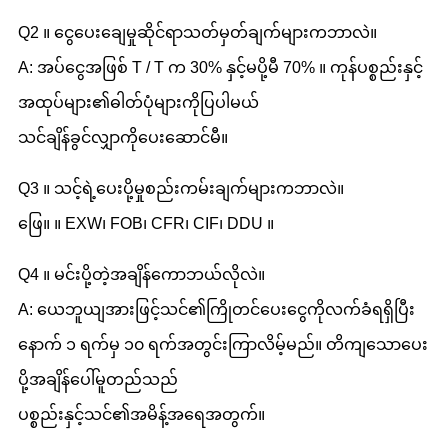
Q2 ။ ငွေပေးချေမှုဆိုင်ရာသတ်မှတ်ချက်များကဘာလဲ။
A: အပ်ငွေအဖြစ် T / T က 30% နှင့်မပို့မီ 70% ။ ကုန်ပစ္စည်းနှင့်
အထုပ်များ၏ဓါတ်ပုံများကိုပြပါမယ်
သင်ချိန်ခွင်လျှာကိုပေးဆောင်မီ။
Q3 ။ သင့်ရဲ့ပေးပို့မှုစည်းကမ်းချက်များကဘာလဲ။
ဖြေ။ ။ EXW၊ FOB၊ CFR၊ CIF၊ DDU ။
Q4 ။ မင်းပို့တဲ့အချိန်ကောဘယ်လိုလဲ။
A: ယေဘူယျအားဖြင့်သင်၏ကြိုတင်ပေးငွေကိုလက်ခံရရှိပြီး
နောက် ၁ ရက်မှ ၁၀ ရက်အတွင်းကြာလိမ့်မည်။ တိကျသောပေး
ပို့အချိန်ပေါ်မူတည်သည်
ပစ္စည်းနှင့်သင်၏အမိန့်အရေအတွက်။