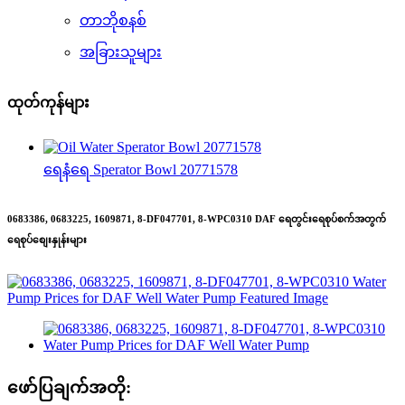
တာဘိုစနစ်
အခြားသူများ
ထုတ်ကုန်များ
ရေနံရေ Sperator Bowl 20771578
0683386, 0683225, 1609871, 8-DF047701, 8-WPC0310 DAF ရေတွင်းရေစုပ်စက်အတွက်
ရေစုပ်စျေးနှုန်းများ
ဖော်ပြချက်အတို: